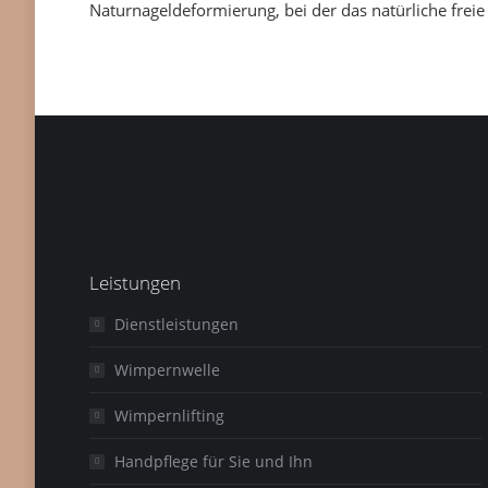
Naturnageldeformierung, bei der das natürliche freie
Leistungen
Dienstleistungen
Wimpernwelle
Wimpernlifting
Handpflege für Sie und Ihn