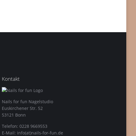
Kontakt
Nails for fun Nagelstudio
Euskirchener Str. 52
53121 Bonn
Telefon: 0228 9669553
E-Mail: info(at)nails-for-fun.de