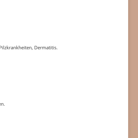
Pilzkrankheiten, Dermatitis.
en.