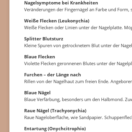
Nagelsymptome bei Krankheiten
Veränderungen der Fingernägel an Farbe und Form, 
Weiße Flecken (Leukonychia)
Weiße Flecken oder Linien unter der Nagelplatte. Mög
Splitter Blutstu
rz
Kleine Spuren von getrocknetem Blut unter der Nagelpl
Blaue Flecken
Violette Flecken geronnenen Blutes unter der Nagelpl
Furchen
– der Länge nach
Rillen von der Nagelhaut zum freien Ende. Angeboren,
Blaue Nägel
Blaue Verfärbung, besonders um den Halbmond. Zuwe
Raue Nägel (Trachyonychia)
Raue Nageloberfläche, wie Sandpapier. Schuppenflech
Entartung (Onychcitrophio)